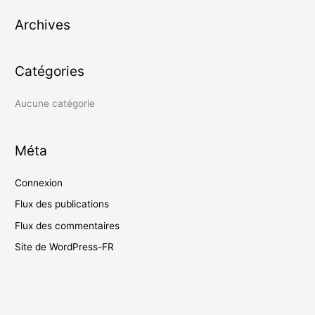
e
Archives
r
c
h
Catégories
e
r
Aucune catégorie
:
Méta
Connexion
Flux des publications
Flux des commentaires
Site de WordPress-FR