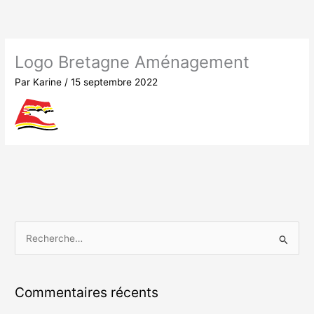
Aller
au
contenu
Logo Bretagne Aménagement
Par
Karine
/
15 septembre 2022
R
e
c
Commentaires récents
h