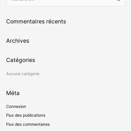
R
e
c
Commentaires récents
h
e
Archives
r
c
h
Catégories
e
r
Aucune catégorie
:
Méta
Connexion
Flux des publications
Flux des commentaires