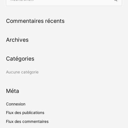
R
e
c
Commentaires récents
h
e
Archives
r
c
h
Catégories
e
r
Aucune catégorie
:
Méta
Connexion
Flux des publications
Flux des commentaires